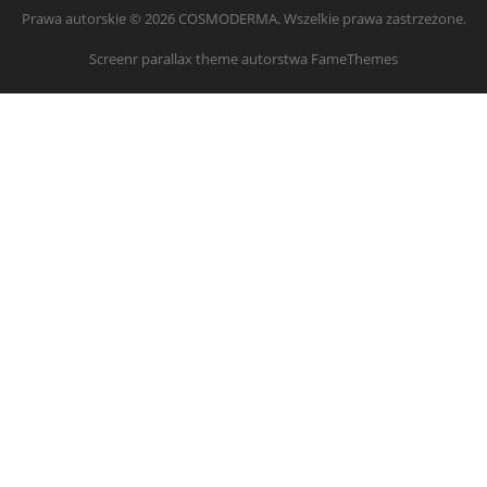
Prawa autorskie © 2026 COSMODERMA. Wszelkie prawa zastrzeżone.
Screenr parallax theme
autorstwa FameThemes