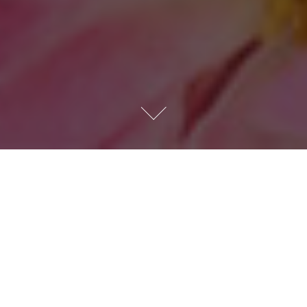
SWEETSKIN
Seria past cukrowych do depilacji Sweetskin
powstała po to, aby ułatwić nie zawsze
przyjemny zabieg depilacji. Zawiera ona