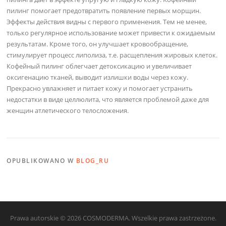
пилинг помогает предотвратить появление первых морщин.
Эффекты действия видны с первого применения. Тем не менее,
только регулярное использование может привести к ожидаемым
результатам. Кроме того, он улучшает кровообращение,
стимулирует процесс липолиза, т.е. расщепления жировых клеток.
Кофейный пилинг облегчает детоксикацию и увеличивает
оксигенацию тканей, выводит излишки воды через кожу.
Прекрасно увлажняет и питает кожу и помогает устранить
недостатки в виде целлюлита, что является проблемой даже для
женщин атлетического телосложения.
OPUBLIKOWANO W
BLOG_RU
Prawa autorskie © 2026 COSMODERMA. Wszelkie prawa zastrzeżone.