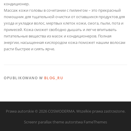
кондиционер.
Массаж кожи головы в сочетании с пилингом – это прекрасный
помощник для тщательной очистки от оставшихся продуктов для
ухода и укладки волос, мертвых клеток кожи, смога, пыли, пота и
примесей. Кожа сможет свободно дышать и легче впитывать
питательные вещества из масок и кондиционеров. Полная
энергии, насыщенная кислородом кожа поможет нашим волосам
расти быстрее и сиять ярче.
OPUBLIKOWANO W
BLOG_RU
Prawa autorskie © 2026 COSMODERMA. Wszelkie prawa zastrzeżone.
Screenr parallax theme
autorstwa FameThemes