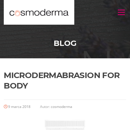
Menu
BLOG
MICRODERMABRASION FOR
BODY
9 marca 2018
Autor:
cosmoderma