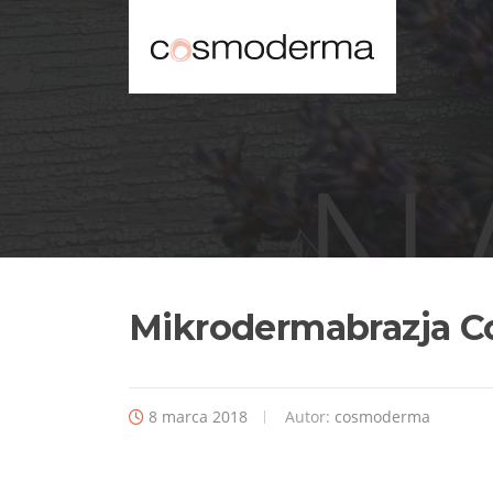
Mikrodermabrazja C
8 marca 2018
Autor:
cosmoderma