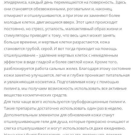
эпидермиса, каждый день перемещаются на поверхность. Здесь
они становятся обезвоженными, роговатыми и, наконец,
отмирают и отшелушиваются, а при этом их заменяют более
молодые клетки, двигающиеся вверх. Этот цикл происходит
постоянно, но стресс, усталость, малоактивный образ жизни и
стимуляторы приводят к тому, что весь цикл может занять
больше времени, и мертвые клетки разрастаются, кожа
становится грубой, серой. И вот тогда приходит на помощь
отшелушивание – удаление мертвых клеток с немедленным
эффектом в виде гладкой и более светлой кожи. Кроме того,
разблокируется работа сальных желез. Благодаря этому состояние
кожи заметно улучшается, легче и глубже проникает питательная
и увлажняющая косметика. Подготавливая кожу с помощью
пилинга, мы получаем возможность использовать все активные
вещества косметических средств.
Для тела чаще всего используются грубофракционные пилинги.
Такие препараты достаточно использовать один раз в неделю.
Дополнительным элементом для обновления кожи станут
отшелушивающие гели для душа, которые прекрасно очищают и
слегка отшелушивают и могут использоваться даже ежедневно.
Наша кожа будет благодарить нас за это, потому что, помимо