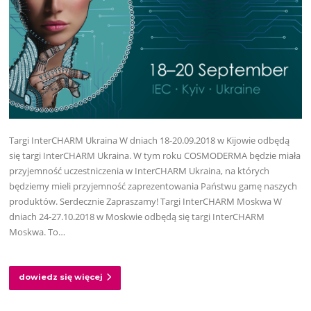
Targi InterCHARM Ukraina W dniach 18-20.09.2018 w Kijowie odbędą
się targi InterCHARM Ukraina. W tym roku COSMODERMA będzie miała
przyjemność uczestniczenia w InterCHARM Ukraina, na których
będziemy mieli przyjemność zaprezentowania Państwu gamę naszych
produktów. Serdecznie Zapraszamy! Targi InterCHARM Moskwa W
dniach 24-27.10.2018 w Moskwie odbędą się targi InterCHARM
Moskwa. To…
dowiedz się więcej