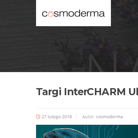
Targi InterCHARM Uk
27 lutego 2018
Autor:
cosmoderma